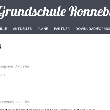
 Grundschule Ronne
HULE
AKTUELLES
PLÄNE
PARTNER
DOWNLOAD/FORMU
4
ategories:
Aktuelles
eam
ategories:
Aktuelles