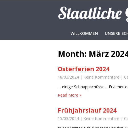
Staatliche
WILLKOMMEN
UNSERE SC
Month:
März 202
Osterferien 2024
18/03/2024
|
Keine Kommentare
| C
… einige Schnappschüsse… Erziehert
Read More »
Frühjahrslauf 2024
15/03/2024
|
Keine Kommentare
| C