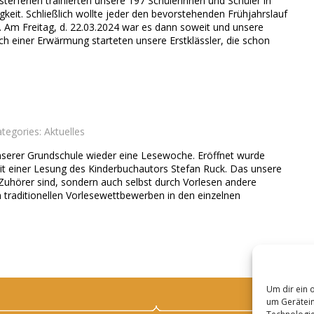
terferien trainierten unsere 197 Schülerinnen und Schüler in
gkeit. Schließlich wollte jeder den bevorstehenden Frühjahrslauf
 Am Freitag, d. 22.03.2024 war es dann soweit und unsere
h einer Erwärmung starteten unsere Erstklässler, die schon
ategories:
Aktuelles
nserer Grundschule wieder eine Lesewoche. Eröffnet wurde
t einer Lesung des Kinderbuchautors Stefan Ruck. Das unsere
uhörer sind, sondern auch selbst durch Vorlesen andere
n traditionellen Vorlesewettbewerben in den einzelnen
Um dir ein 
um Gerätein