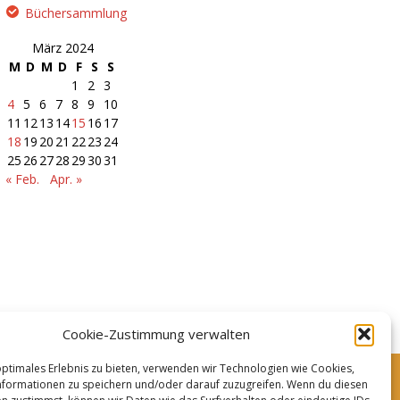
Büchersammlung
März 2024
M
D
M
D
F
S
S
1
2
3
4
5
6
7
8
9
10
11
12
13
14
15
16
17
18
19
20
21
22
23
24
25
26
27
28
29
30
31
« Feb.
Apr. »
Cookie-Zustimmung verwalten
optimales Erlebnis zu bieten, verwenden wir Technologien wie Cookies,
formationen zu speichern und/oder darauf zuzugreifen. Wenn du diesen