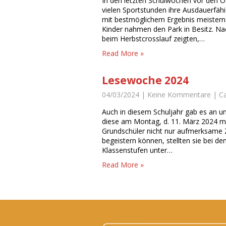
In den letzten Schulwochen vor den Os
vielen Sportstunden ihre Ausdauerfähi
mit bestmöglichem Ergebnis meistern.
Kinder nahmen den Park in Besitz. Nac
beim Herbstcrosslauf zeigten,…
Read More »
Lesewoche 2024
04/03/2024
|
Keine Kommentare
| C
Auch in diesem Schuljahr gab es an u
diese am Montag, d. 11. März 2024 mi
Grundschüler nicht nur aufmerksame Z
begeistern können, stellten sie bei de
Klassenstufen unter…
Read More »