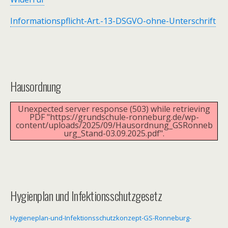
Informationspflicht-Art.-13-DSGVO-ohne-Unterschrift
Hausordnung
Unexpected server response (503) while retrieving
PDF "https://grundschule-ronneburg.de/wp-
content/uploads/2025/09/Hausordnung_GSRonneb
urg_Stand-03.09.2025.pdf".
Hygienplan und Infektionsschutzgesetz
Hygieneplan-und-Infektionsschutzkonzept-GS-Ronneburg-