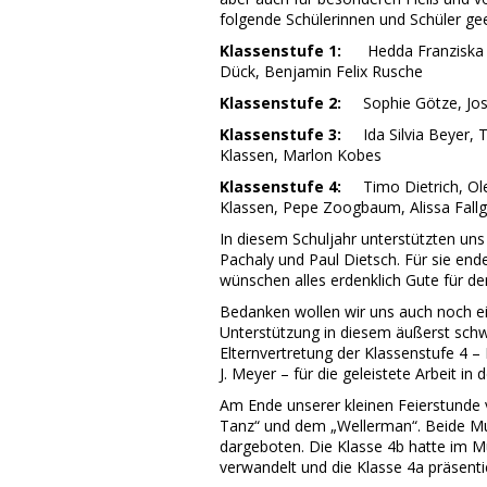
folgende Schülerinnen und Schüler gee
Klassenstufe 1:
Hedda Franziska Alb
Dück, Benjamin Felix Rusche
Klassenstufe 2:
Sophie Götze, Josie
Klassenstufe 3:
Ida Silvia Beyer, T
Klassen, Marlon Kobes
Klassenstufe 4:
Timo Dietrich, Ole K
Klassen, Pepe Zoogbaum, Alissa Fallg
In diesem Schuljahr unterstützten uns 
Pachaly und Paul Dietsch. Für sie end
wünschen alles erdenklich Gute für d
Bedanken wollen wir uns auch noch ein
Unterstützung in diesem äußerst schw
Elternvertretung der Klassenstufe 4 –
J. Meyer – für die geleistete Arbeit in
Am Ende unserer kleinen Feierstunde 
Tanz“ und dem „Wellerman“. Beide M
dargeboten. Die Klasse 4b hatte im M
verwandelt und die Klasse 4a präsent