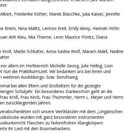
hrt:
ert, Friederike Köhler, Marek Blaschke, Julia Kaiser, Jennifer
 Brem, Nina Malitz, Lennox Krell, Emily Alexy, Hannah Höfer
uan Anh Kieu, Mia Thieme, Leon Maurice Pönitz, Diana
roll, Marlie Schlutter, Anna-Saskia Wolf, Maram Alakil, Nadine
atter
vor allem im Hortbereich Michelle Georg, Julie Helbig, Lion
et nun die Praktikumszeit. Wir bedanken uns bei ihnen und
en weiteren Ausbildungs- bzw. Berufsweg.
mal bei allen Eltern und Großeltern für die gezeigte
ierigen Schuljahr. Ein besonderes Dankeschön geht an die
 Frau Kroll, Frau Keck, Frau Thümmler, Herrn L. Meyer und Herrn
 den zurückliegenden Jahren.
verabschiedeten sich unsere Viertklässler mit dem „Ungarischen
usikstücke wurden mit ganz besonderen Instrumenten
usikunterricht Flaschen zu farbenfrohen Klangkörpern
ierte ihr Lied mit den Boomwhackers.