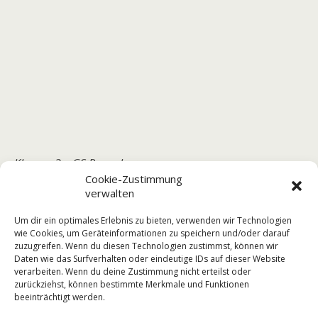
Klassen 2 – GS Ronneburg
Cookie-Zustimmung
verwalten
Um dir ein optimales Erlebnis zu bieten, verwenden wir Technologien
wie Cookies, um Geräteinformationen zu speichern und/oder darauf
zuzugreifen. Wenn du diesen Technologien zustimmst, können wir
Daten wie das Surfverhalten oder eindeutige IDs auf dieser Website
Vorheriger Beitrag
Nächster Beitrag
verarbeiten. Wenn du deine Zustimmung nicht erteilst oder
Frühjahrslauf 2025
Frühjahrsputz Im
zurückziehst, können bestimmte Merkmale und Funktionen
Brunnenholz
beeinträchtigt werden.