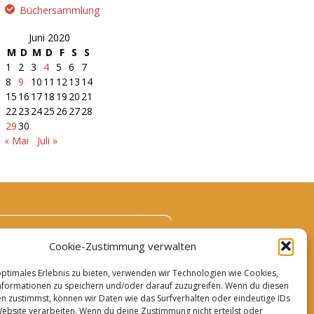
Büchersammlung
Juni 2020
M
D
M
D
F
S
S
1
2
3
4
5
6
7
8
9
10
11
12
13
14
15
16
17
18
19
20
21
22
23
24
25
26
27
28
29
30
« Mai
Juli »
Cookie-Zustimmung verwalten
optimales Erlebnis zu bieten, verwenden wir Technologien wie Cookies,
formationen zu speichern und/oder darauf zuzugreifen. Wenn du diesen
n zustimmst, können wir Daten wie das Surfverhalten oder eindeutige IDs
Website verarbeiten. Wenn du deine Zustimmung nicht erteilst oder