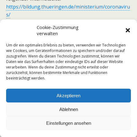
https://bildung.thueringen.de/ministerium/coronaviru
s/
Schulleitung
Cookie-Zustimmung
verwalten
Um dir ein optimales Erlebnis zu bieten, verwenden wir Technologien
wie Cookies, um Geräteinformationen zu speichern und/oder darauf
zuzugreifen. Wenn du diesen Technologien zustimmst, können wir
Vorheriger Beitrag
Nächster Beitrag
Daten wie das Surfverhalten oder eindeutige IDs auf dieser Website
Schrittweise Öffnung Der
Zusatzaufgabe Mathematik
verarbeiten. Wenn du deine Zustimmung nicht erteilst oder
Schulen Und Kindergärten
Klasse 1 (27.04. -
zurückziehst, können bestimmte Merkmale und Funktionen
30.04.2020)
beeinträchtigt werden.
Akzeptieren
Zum Seitenanfang
Ablehnen
Mobil
Desktop
Einstellungen ansehen