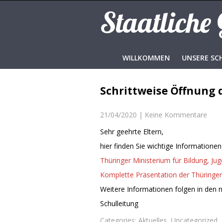
Staatliche
WILLKOMMEN
UNSERE SC
Schrittweise Öffnung 
21/04/2020
|
Keine Kommentare
Sehr geehrte Eltern,
hier finden Sie wichtige Informatione
Thüringer Ministerium für Bildung, Ju
Komplette Präsentation der Thüringe
Weitere Informationen folgen in den 
Schulleitung
Categories:
Aktuelles
,
Uncategorized