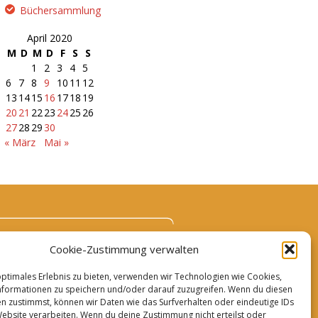
Büchersammlung
April 2020
M
D
M
D
F
S
S
1
2
3
4
5
6
7
8
9
10
11
12
13
14
15
16
17
18
19
20
21
22
23
24
25
26
27
28
29
30
« März
Mai »
Cookie-Zustimmung verwalten
optimales Erlebnis zu bieten, verwenden wir Technologien wie Cookies,
formationen zu speichern und/oder darauf zuzugreifen. Wenn du diesen
n zustimmst, können wir Daten wie das Surfverhalten oder eindeutige IDs
Website verarbeiten. Wenn du deine Zustimmung nicht erteilst oder