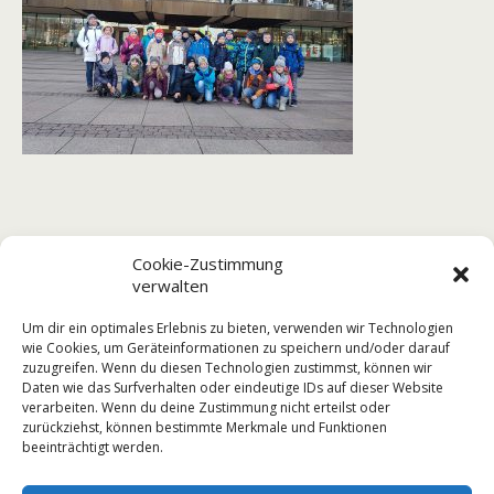
Es grüßen Sie alle die Kinder der Klasse 3b mit Frau Gehl
Cookie-Zustimmung
und Frau Schulz
verwalten
Um dir ein optimales Erlebnis zu bieten, verwenden wir Technologien
wie Cookies, um Geräteinformationen zu speichern und/oder darauf
zuzugreifen. Wenn du diesen Technologien zustimmst, können wir
Daten wie das Surfverhalten oder eindeutige IDs auf dieser Website
Vorheriger Beitrag
Nächster Beitrag
verarbeiten. Wenn du deine Zustimmung nicht erteilst oder
Weihnachtsbasteleien
Wettkampf "MachMit" In
zurückziehst, können bestimmte Merkmale und Funktionen
Altenburg
beeinträchtigt werden.