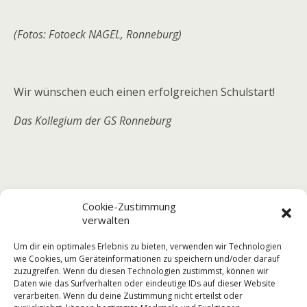
(Fotos: Fotoeck NAGEL, Ronneburg)
Wir wünschen euch einen erfolgreichen Schulstart!
Das Kollegium der GS Ronneburg
Cookie-Zustimmung
verwalten
Um dir ein optimales Erlebnis zu bieten, verwenden wir Technologien
wie Cookies, um Geräteinformationen zu speichern und/oder darauf
zuzugreifen. Wenn du diesen Technologien zustimmst, können wir
Vorheriger Beitrag
Nächster Beitrag
Daten wie das Surfverhalten oder eindeutige IDs auf dieser Website
Neue Unterrichts- Und
Stadt- Und Vereinsfest
verarbeiten. Wenn du deine Zustimmung nicht erteilst oder
Pausenzeiten (ab Dienstag,
19.08.2017 - Festumzug