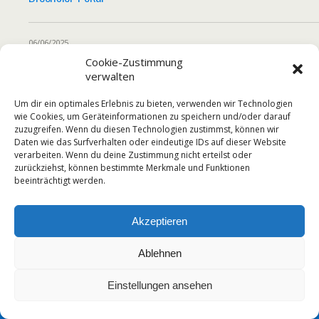
06/06/2025
Kreisjugendspiele Fußball der Grundschulen
Cookie-Zustimmung
verwalten
im Landkreis Greiz
Um dir ein optimales Erlebnis zu bieten, verwenden wir Technologien
wie Cookies, um Geräteinformationen zu speichern und/oder darauf
zuzugreifen. Wenn du diesen Technologien zustimmst, können wir
Daten wie das Surfverhalten oder eindeutige IDs auf dieser Website
Zum Seitenanfang
verarbeiten. Wenn du deine Zustimmung nicht erteilst oder
zurückziehst, können bestimmte Merkmale und Funktionen
beeinträchtigt werden.
Mobil
Desktop
Akzeptieren
Ablehnen
Einstellungen ansehen