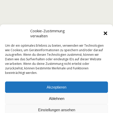
Cookie-Zustimmung
verwalten
Um dir ein optimales Erlebnis zu bieten, verwenden wir Technologien
wie Cookies, um Geräteinformationen zu speichern und/oder darauf
zuzugreifen. Wenn du diesen Technologien zustimmst, können wir
Vorheriger Beitrag
Nächster Beitrag
Daten wie das Surfverhalten oder eindeutige IDs auf dieser Website
Herbstferien 2024
Teilnahme Am SprintCup
verarbeiten. Wenn du deine Zustimmung nicht erteilst oder
2024 "Schnellste Schule
zurückziehst, können bestimmte Merkmale und Funktionen
Thüringens" In Erfurt
beeinträchtigt werden.
Akzeptieren
Zum Seitenanfang
Ablehnen
Mobil
Desktop
Einstellungen ansehen