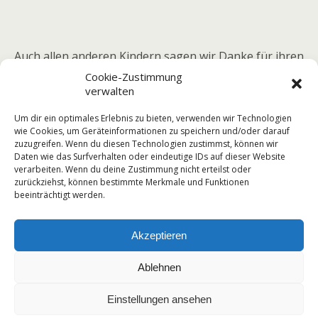
Auch allen anderen Kindern sagen wir Danke für ihren
großen kämpferischen Einsatz.
Cookie-Zustimmung
verwalten
Kollegium der GS Ronneburg
Um dir ein optimales Erlebnis zu bieten, verwenden wir Technologien
wie Cookies, um Geräteinformationen zu speichern und/oder darauf
zuzugreifen. Wenn du diesen Technologien zustimmst, können wir
Daten wie das Surfverhalten oder eindeutige IDs auf dieser Website
verarbeiten. Wenn du deine Zustimmung nicht erteilst oder
Vorheriger Beitrag
Nächster Beitrag
zurückziehst, können bestimmte Merkmale und Funktionen
Herbst-Crosslauf Im Park
Herbstferien 2024
beeinträchtigt werden.
Akzeptieren
Zum Seitenanfang
Ablehnen
Mobil
Desktop
Einstellungen ansehen