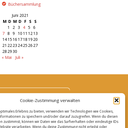
Büchersammlung
Juni 2021
M
D
M
D
F
S
S
1
2
3
4
5
6
7
8
9
10
11
12
13
14
15
16
17
18
19
20
21
22
23
24
25
26
27
28
29
30
« Mai
Juli »
Cookie-Zustimmung verwalten
optimales Erlebnis zu bieten, verwenden wir Technologien wie Cookies,
formationen zu speichern und/oder darauf zuzugreifen. Wenn du diesen
n zustimmst, können wir Daten wie das Surfverhalten oder eindeutige IDs
Website verarbeiten. Wenn du deine Zustimmung nicht erteilst oder