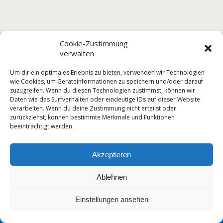
Vorheriger Beitrag
Nächster Beitrag
Cookie-Zustimmung
verwalten
Informationen Zur
Befragung Zum Häuslichen
Schrittweisen
Lernen
Um dir ein optimales Erlebnis zu bieten, verwenden wir Technologien
Wiederaufnahme Des
wie Cookies, um Geräteinformationen zu speichern und/oder darauf
Unterrichtes Ab 25.05.2020
zuzugreifen. Wenn du diesen Technologien zustimmst, können wir
Daten wie das Surfverhalten oder eindeutige IDs auf dieser Website
verarbeiten. Wenn du deine Zustimmung nicht erteilst oder
zurückziehst, können bestimmte Merkmale und Funktionen
beeinträchtigt werden.
Zum Seitenanfang
Mobil
Desktop
Akzeptieren
Ablehnen
Einstellungen ansehen