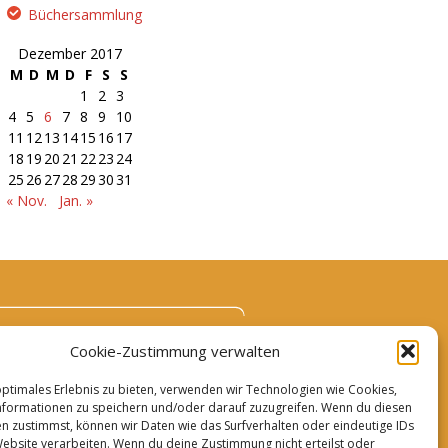
Büchersammlung
Dezember 2017
M
D
M
D
F
S
S
1
2
3
4
5
6
7
8
9
10
11
12
13
14
15
16
17
18
19
20
21
22
23
24
25
26
27
28
29
30
31
« Nov.
Jan. »
Cookie-Zustimmung verwalten
optimales Erlebnis zu bieten, verwenden wir Technologien wie Cookies,
formationen zu speichern und/oder darauf zuzugreifen. Wenn du diesen
n zustimmst, können wir Daten wie das Surfverhalten oder eindeutige IDs
Website verarbeiten. Wenn du deine Zustimmung nicht erteilst oder