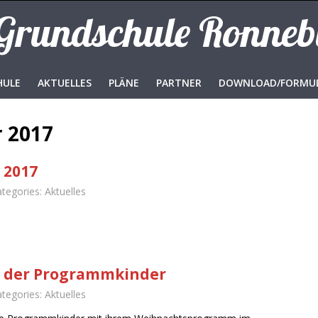
 Grundschule Ronne
HULE
AKTUELLES
PLÄNE
PARTNER
DOWNLOAD/FORMU
 2017
 2017
ategories:
Aktuelles
amm am 21.12.2017:
 der Programmkinder
ategories:
Aktuelles