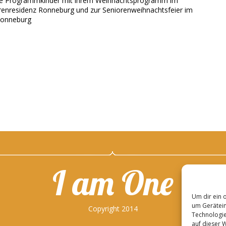
sere Programmkinder mit ihrem Weihnachtsprogramm im
renresidenz Ronneburg und zur Seniorenweihnachtsfeier im
Ronneburg
I am One
Um dir ein 
um Gerätein
Copyright 2014
Technologie
auf dieser 