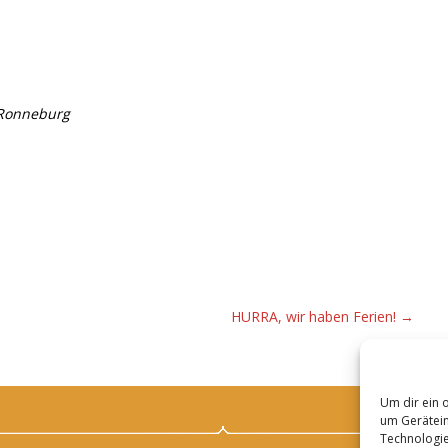
R
onneburg
HURRA, wir haben Ferien!
→
Um dir ein 
um Gerätein
Technologie